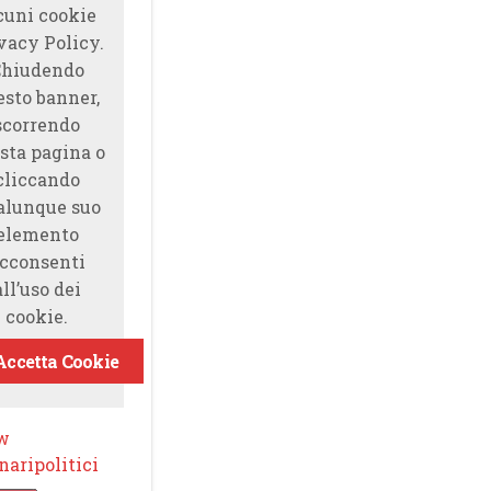
cuni cookie
vacy Policy.
Chiudendo
esto banner,
scorrendo
sta pagina o
cliccando
alunque suo
elemento
cconsenti
all’uso dei
cookie.
Accetta Cookie
ow
aripolitici