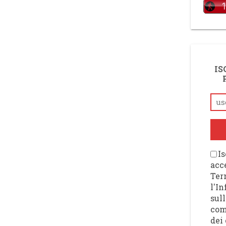
IS
Is
acce
Ter
l'I
sull
com
dei 