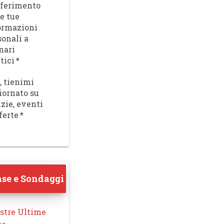
sferimento
le tue
ormazioni
sonali a
nari
tici
*
, tienimi
iornato su
izie, eventi
ferte
*
se e Sondaggi
stre Ultime