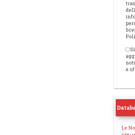
tra
del
inf
per
Sce
Poli
Sì
agg
not
e of
Databa
Le No