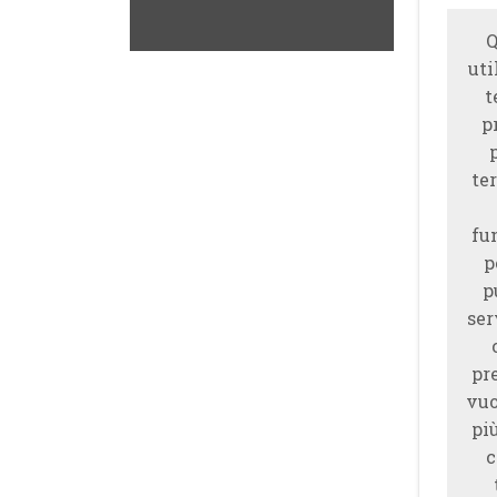
Q
uti
t
p
ter
fu
p
p
ser
pr
vuo
piu
c