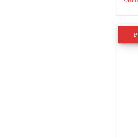
Offer
P