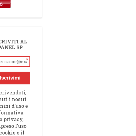
CRIVITI AL
PANEL SP
*
Iscrivimi
crivendoti,
tti i nostri
mini d'uso e
nformativa
a privacy,
preso l'uso
cookie e il