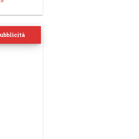
te
ubblicità