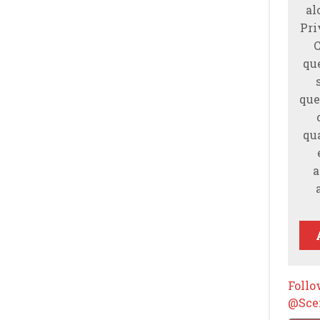
al
Pri
qu
que
qu
a
Foll
@Scen