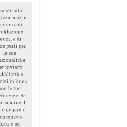
uesto sito
lizza cookie
ecnici e di
rofilazione
propri e di
ze parti per
le sue
nzionalità e
er inviarti
ubblicità e
vizi in linea
con le tue
eferenze. Se
i saperne di
̀ o negare il
onsenso a
tutti o ad