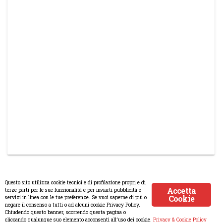
Questo sito utilizza cookie tecnici e di profilazione propri e di
Accetta
terze parti per le sue funzionalità e per inviarti pubblicità e
Cookie
servizi in linea con le tue preferenze. Se vuoi saperne di più o
© Copyright 2008-2017 Scenaripolitici.com - Tutti i diritti
negare il consenso a tutti o ad alcuni cookie Privacy Policy.
Chiudendo questo banner, scorrendo questa pagina o
riservati. Creato da
Atlanticmoon.com
cliccando qualunque suo elemento acconsenti all’uso dei cookie.
Privacy & Cookie Policy