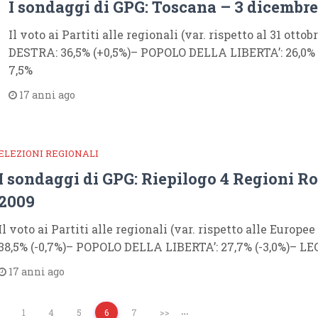
I sondaggi di GPG: Toscana – 3 dicembr
Il voto ai Partiti alle regionali (var. rispetto al 31 ott
DESTRA: 36,5% (+0,5%)– POPOLO DELLA LIBERTA’: 26,0%
7,5%
17 anni ago
ELEZIONI REGIONALI
I sondaggi di GPG: Riepilogo 4 Regioni Ro
2009
Il voto ai Partiti alle regionali (var. rispetto alle Euro
38,5% (-0,7%)– POPOLO DELLA LIBERTA’: 27,7% (-3,0%)– LE
17 anni ago
…
1
4
5
6
7
>>