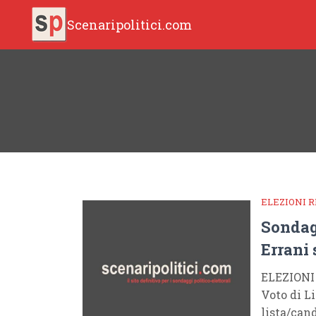
Scenaripolitici.com
ELEZIONI R
Sondag
Errani 
ELEZIONI
Voto di Li
lista/can