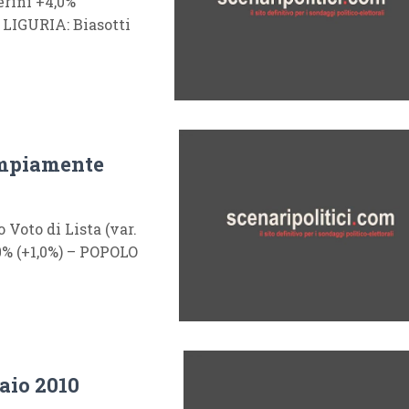
erini +4,0%
LIGURIA: Biasotti
ampiamente
oto di Lista (var.
0% (+1,0%) – POPOLO
aio 2010