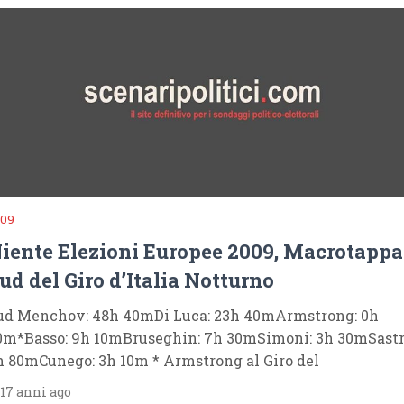
009
iente Elezioni Europee 2009, Macrotappa
ud del Giro d’Italia Notturno
ud Menchov: 48h 40mDi Luca: 23h 40mArmstrong: 0h
0m*Basso: 9h 10mBruseghin: 7h 30mSimoni: 3h 30mSastr
h 80mCunego: 3h 10m * Armstrong al Giro del
17 anni ago