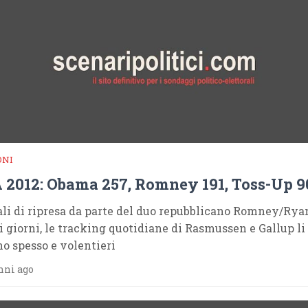
ONI
 2012: Obama 257, Romney 191, Toss-Up 9
li di ripresa da parte del duo repubblicano Romney/Ryan
i giorni, le tracking quotidiane di Rasmussen e Gallup li
o spesso e volentieri
nni ago