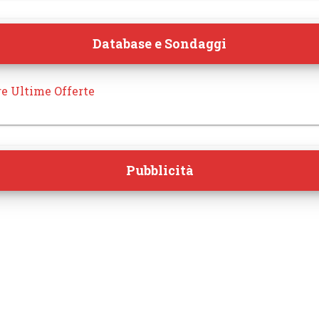
Database e Sondaggi
re Ultime Offerte
Pubblicità