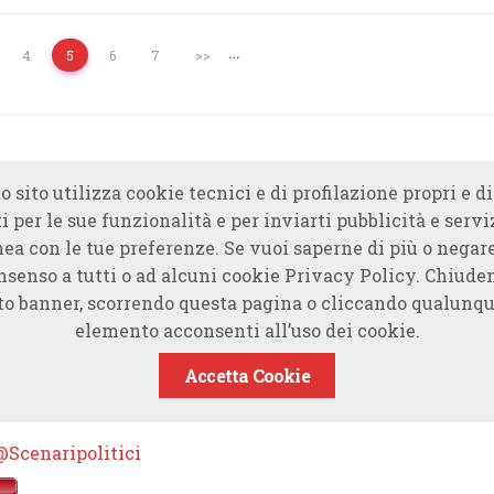
…
4
5
6
7
>>
o sito utilizza cookie tecnici e di profilazione propri e di
i per le sue funzionalità e per inviarti pubblicità e servi
nea con le tue preferenze. Se vuoi saperne di più o negare
nsenso a tutti o ad alcuni cookie Privacy Policy. Chiude
to banner, scorrendo questa pagina o cliccando qualunqu
elemento acconsenti all’uso dei cookie.
Accetta Cookie
@Scenaripolitici