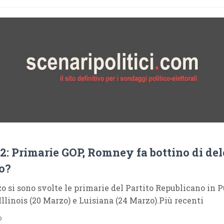
: Primarie GOP, Romney fa bottino di del
o?
o si sono svolte le primarie del Partito Republicano in P
 Illinois (20 Marzo) e Luisiana (24 Marzo).Più recenti
o