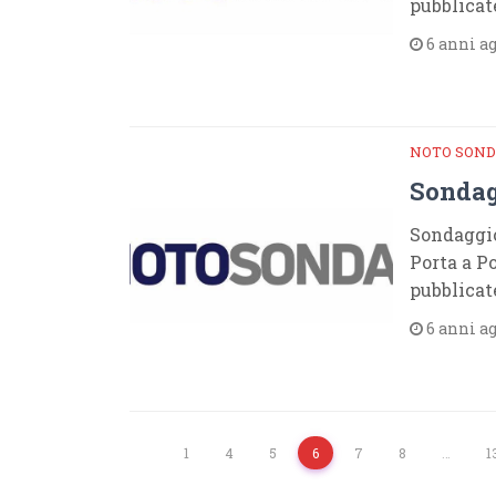
pubblicat
6 anni a
NOTO SOND
Sondag
Sondaggio
Porta a Po
pubblicat
6 anni a
1
4
5
6
7
8
…
1