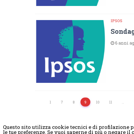
IPSOS
Sondag
6 anni a
1
7
8
9
10
11
…
Questo sito utilizza cookie tecnici e di profilazione pr
le tue preferenze. Se vuoi saperne di più o negare 
© Copyright 