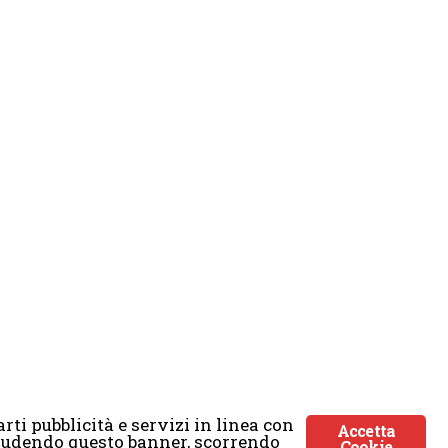
rti pubblicità e servizi in linea con
Accetta
Chiudendo questo banner, scorrendo
Cookie
ticmoon.com