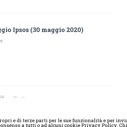
gio Ipsos (30 maggio 2020)
go
…
34
>>
opri e di terze parti per le sue funzionalità e per invia
il consenso a tutti o ad alcuni cookie Privacy Policy. 
2008-2017 Scenaripolitici.com - Tutti i diritti riservati. Creato da
Atlan