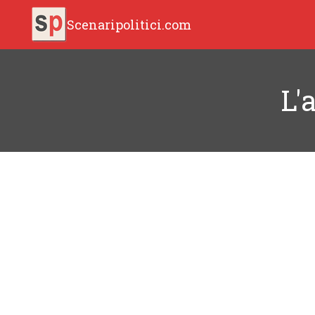
Scenaripolitici.com
L'