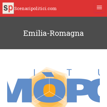
Scenaripolitici.com
TOGG
Emilia-Romagna