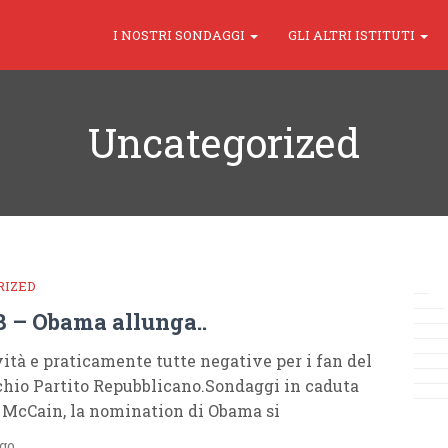
I NOSTRI SONDAGGI
GLI ALTRI ISTITUTI
Uncategorized
RIZED
8 – Obama allunga..
ità e praticamente tutte negative per i fan del
hio Partito Repubblicano.Sondaggi in caduta
r McCain, la nomination di Obama si
ago