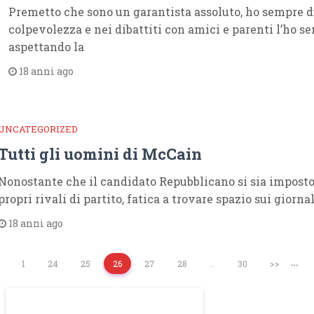
Premetto che sono un garantista assoluto, ho sempre d
colpevolezza e nei dibattiti con amici e parenti l’ho s
aspettando la
18 anni ago
UNCATEGORIZED
Tutti gli uomini di McCain
Nonostante che il candidato Repubblicano si sia imposto
propri rivali di partito, fatica a trovare spazio sui giorna
18 anni ago
…
1
24
25
26
27
28
…
30
>>