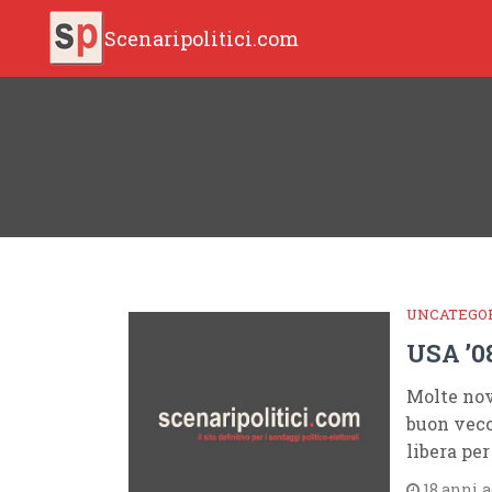
Scenaripolitici.com
UNCATEGO
USA ’0
Molte nov
buon vecc
libera pe
18 anni 