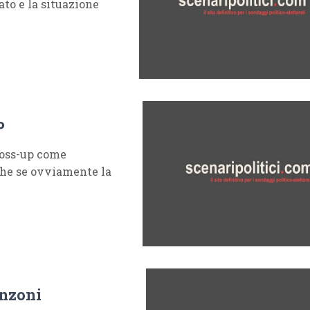
ato e la situazione
P
toss-up come
che se ovviamente la
anzoni