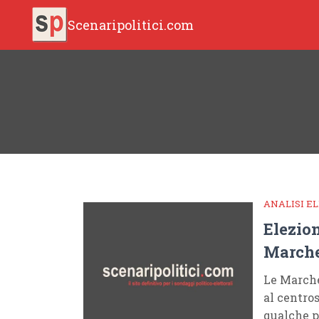
Scenaripolitici.com
ANALISI E
Elezion
March
Le March
al centro
qualche po