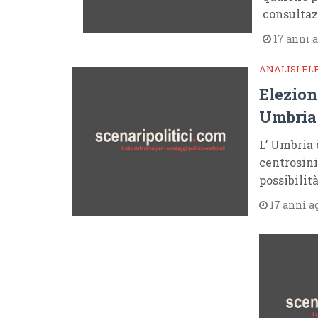
consultaz
17 anni 
ANALISI EL
Elezion
Umbria
L’ Umbria
centrosini
possibilit
17 anni a