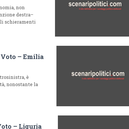
onomia, non
enzione destra–
ali schieramenti
 Voto – Emilia
rosinistra, è
tà, nonostante la
Voto – Liguria