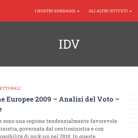
I NOSTRI SONDAGGI
GLI ALTRI ISTITUTI
IDV
LETTORALI
e Europee 2009 – Analisi del Voto –
e
e sono una regione tendenzialmente favorevole
sinistra, governata dal centrosinistra e con
ssibilità di pick-up nel 2010. In queste